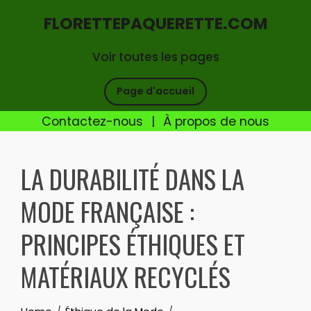
FLORETTEPAQUERETTE.COM
Voir toutes les pages
Page d'accueil
Contactez-nous
|
À propos de nous
Skip
to
LA DURABILITÉ DANS LA
content
MODE FRANÇAISE :
PRINCIPES ÉTHIQUES ET
MATÉRIAUX RECYCLÉS