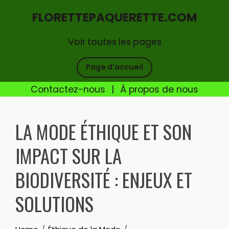
FLORETTEPAQUERETTE.COM
Voir toutes les pages
Page d'accueil
Contactez-nous
|
À propos de nous
Skip
to
LA MODE ÉTHIQUE ET SON
content
IMPACT SUR LA
BIODIVERSITÉ : ENJEUX ET
SOLUTIONS