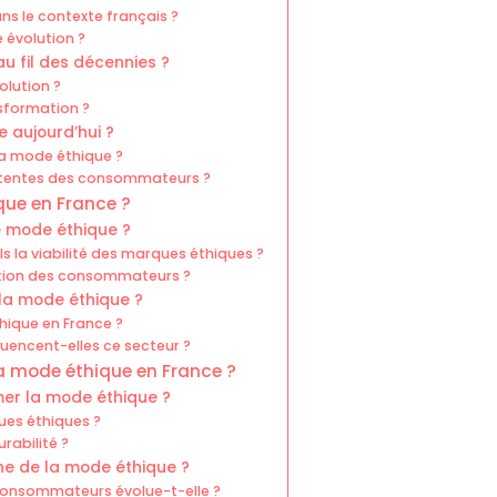
s le contexte français ?
 évolution ?
 fil des décennies ?
olution ?
sformation ?
 aujourd’hui ?
la mode éthique ?
ttentes des consommateurs ?
que en France ?
e mode éthique ?
 la viabilité des marques éthiques ?
lisation des consommateurs ?
la mode éthique ?
thique en France ?
uencent-elles ce secteur ?
la mode éthique en France ?
er la mode éthique ?
ues éthiques ?
rabilité ?
e de la mode éthique ?
consommateurs évolue-t-elle ?