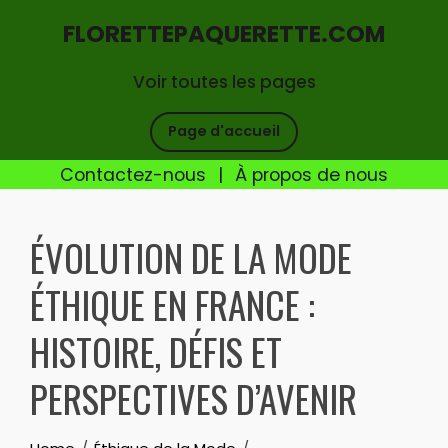
FLORETTEPAQUERETTE.COM
Voir toutes les pages
Page d'accueil
Contactez-nous
|
À propos de nous
Skip
to
ÉVOLUTION DE LA MODE
content
ÉTHIQUE EN FRANCE :
HISTOIRE, DÉFIS ET
PERSPECTIVES D’AVENIR