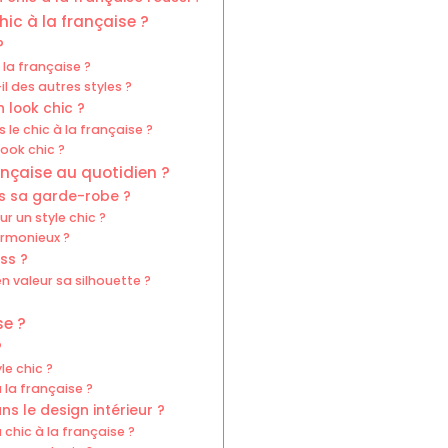
ic à la française ?
?
 la française ?
l des autres styles ?
 look chic ?
le chic à la française ?
ook chic ?
ançaise au quotidien ?
ns sa garde-robe ?
r un style chic ?
rmonieux ?
ss ?
 valeur sa silhouette ?
se ?
?
le chic ?
 la française ?
s le design intérieur ?
chic à la française ?