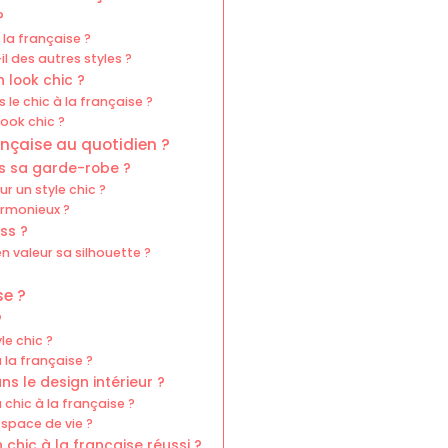
?
 la française ?
l des autres styles ?
 look chic ?
le chic à la française ?
ook chic ?
ançaise au quotidien ?
ns sa garde-robe ?
r un style chic ?
rmonieux ?
ss ?
 valeur sa silhouette ?
se ?
?
le chic ?
 la française ?
s le design intérieur ?
chic à la française ?
space de vie ?
 chic à la française réussi ?