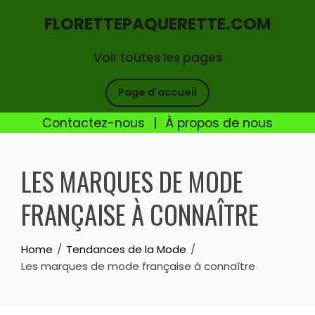
FLORETTEPAQUERETTE.COM
Voir toutes les pages
Page d'accueil
Contactez-nous
|
À propos de nous
Skip
to
LES MARQUES DE MODE
content
FRANÇAISE À CONNAÎTRE
Home
Tendances de la Mode
Les marques de mode française à connaître