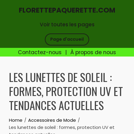
FLORETTEPAQUERETTE.COM
Voir toutes les pages
Page d'accueil
Contactez-nous
|
À propos de nous
Skip
to
LES LUNETTES DE SOLEIL :
content
FORMES, PROTECTION UV ET
TENDANCES ACTUELLES
Home
Accessoires de Mode
Les lunettes de soleil : formes, protection UV et